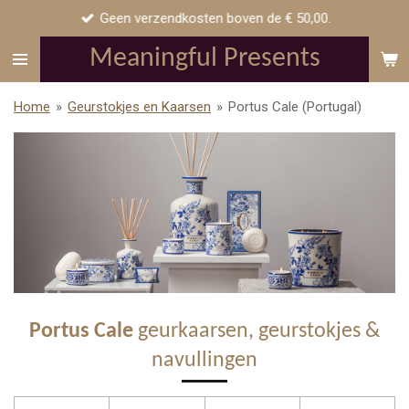
Geen verzendkosten boven de € 50,00.
Ga
direct
Meaningful Presents
naar
de
Home
»
Geurstokjes en Kaarsen
»
Portus Cale (Portugal)
hoofdinhoud
Portus Cale
geurkaarsen, geurstokjes &
navullingen