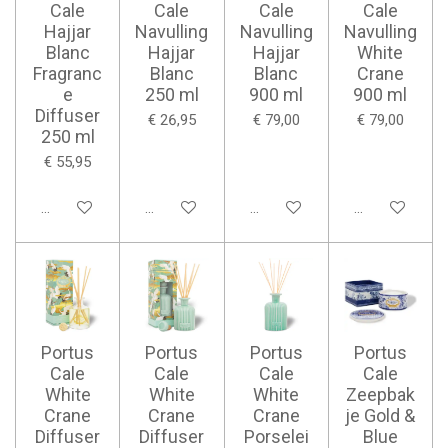
Cale
Cale
Cale
Cale
Hajjar
Navulling
Navulling
Navulling
Blanc
Hajjar
Hajjar
White
Fragranc
Blanc
Blanc
Crane
e
250 ml
900 ml
900 ml
Diffuser
€ 26,95
€ 79,00
€ 79,00
250 ml
€ 55,95
Bekijk details
Bekijk details
Bekijk details
Bekijk details
Portus
Portus
Portus
Portus
Cale
Cale
Cale
Cale
White
White
White
Zeepbak
Crane
Crane
Crane
je Gold &
Diffuser
Diffuser
Porselei
Blue