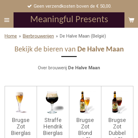
Geen verzendkosten boven de € 50,00.
Ga
direct
Meaningful Presents
naar
de
Home
»
Bierbrouwerijen
»
De Halve Maan (België)
hoofdinhoud
Bekijk de bieren van
De Halve Maan
Over brouwerij
De Halve Maan
Brugse
Straffe
Brugse
Brugse
Zot
Hendrik
Zot
Zot
Bierglas
Bierglas
Blond
Dubbel