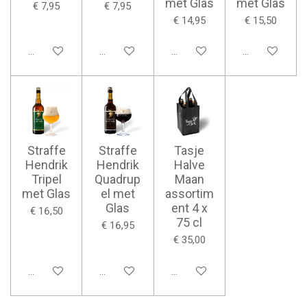
met Glas
met Glas
€ 7,95
€ 7,95
€ 14,95
€ 15,50
Bekijk details
Bekijk details
Bekijk details
Bekijk details
Straffe
Straffe
Tasje
Hendrik
Hendrik
Halve
Tripel
Quadrup
Maan
met Glas
el met
assortim
Glas
ent 4 x
€ 16,50
75 cl
€ 16,95
€ 35,00
Bekijk details
Bekijk details
Bekijk details