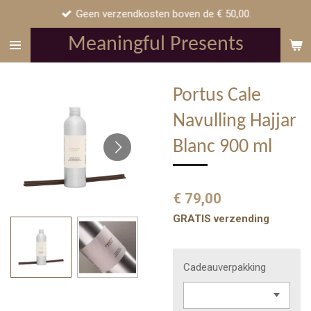
Geen verzendkosten boven de € 50,00.
Ga
direct
Meaningful Presents
naar
de
hoofdinhoud
Portus Cale
Navulling Hajjar
Blanc 900 ml
€ 79,00
GRATIS verzending
Cadeauverpakking