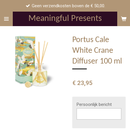
Geen verzendkosten boven de € 50,00.
Ga
direct
Meaningful Presents
naar
de
hoofdinhoud
Portus Cale
White Crane
Diffuser 100 ml
€ 23,95
Persoonlijk bericht