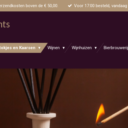
erzendkosten boven de € 50,00.
Voor 17:00 besteld, vandaag
nts
tokjes en Kaarsen
Wijnen
Wijnhuizen
Bierbrouweri