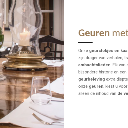
Geuren
met 
Onze
geurstokjes en kaa
zijn drager van verhalen, t
ambachtslieden
. Elk van
bijzondere historie en een
geurbeleving
extra diepte
onze
geuren
, kiest u voo
alleen de inhoud van
de v