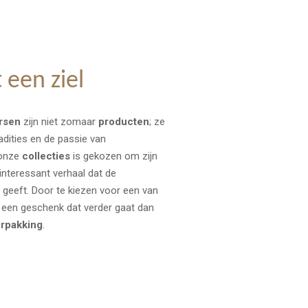
een ziel
rsen
zijn niet zomaar
producten
; ze
radities en de passie van
 onze
collecties
is gekozen om zijn
 interessant verhaal dat de
 geeft. Door te kiezen voor een van
r een geschenk dat verder gaat dan
erpakking
.