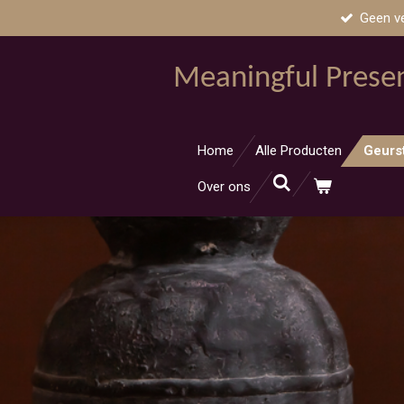
Geen v
Ga
direct
naar
Meaningful Prese
de
hoofdinhoud
Home
Alle Producten
Geurs
Over ons