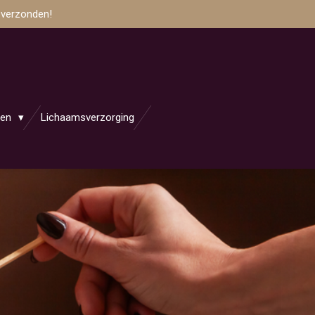
 verzonden!
jen
Lichaamsverzorging