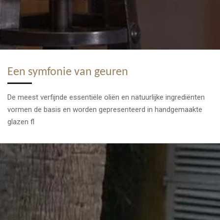
Een symfonie van geuren
De meest verfijnde essentiële oliën en natuurlijke ingrediënten
vormen de basis en worden gepresenteerd in handgemaakte
glazen fl