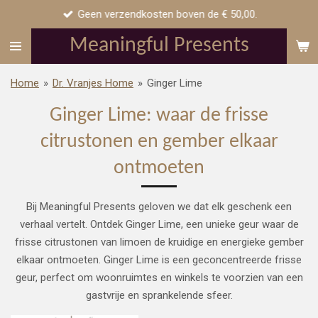
Geen verzendkosten boven de € 50,00.
Ga
direct
Meaningful Presents
naar
de
Home
»
Dr. Vranjes Home
»
Ginger Lime
hoofdinhoud
Ginger Lime:
waar de frisse
citrustonen en gember elkaar
ontmoeten
Bij Meaningful Presents geloven we dat elk geschenk een
verhaal vertelt. Ontdek Ginger Lime, een unieke geur
waar de
frisse citrustonen van limoen de kruidige en energieke gember
elkaar ontmoeten.
Ginger Lime is een geconcentreerde frisse
geur, perfect om woonruimtes en winkels te voorzien van een
gastvrije en sprankelende sfeer.