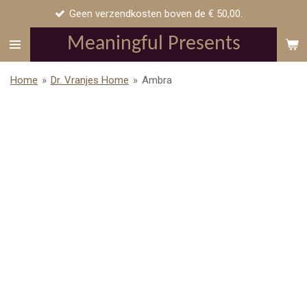
Geen verzendkosten boven de € 50,00.
Ga
direct
Meaningful Presents
naar
de
Home
»
Dr. Vranjes Home
»
Ambra
hoofdinhoud