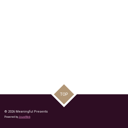
TOP
© 2026 Meaningful Presents
Powered by
JouwWeb