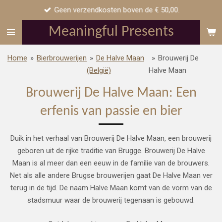
Geen verzendkosten boven de € 50,00.
Ga
direct
Meaningful Presents
naar
de
Home
»
Bierbrouwerijen
»
De Halve Maan
»
Brouwerij De
hoofdinhoud
(België)
Halve Maan
Brouwerij De Halve Maan: Een
erfenis van passie en bier
Duik in het verhaal van Brouwerij De Halve Maan, een brouwerij
geboren uit de rijke traditie van Brugge. Brouwerij De Halve
Maan is al meer dan een eeuw in de familie van de brouwers.
Net als alle andere Brugse brouwerijen gaat De Halve Maan ver
terug in de tijd. De naam Halve Maan komt van de vorm van de
stadsmuur waar de brouwerij tegenaan is gebouwd.