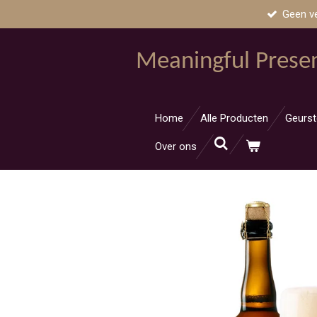
Geen v
Ga
direct
naar
Meaningful Prese
de
hoofdinhoud
Home
Alle Producten
Geurst
Over ons