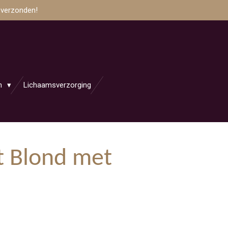
 verzonden!
en
Lichaamsverzorging
t Blond met