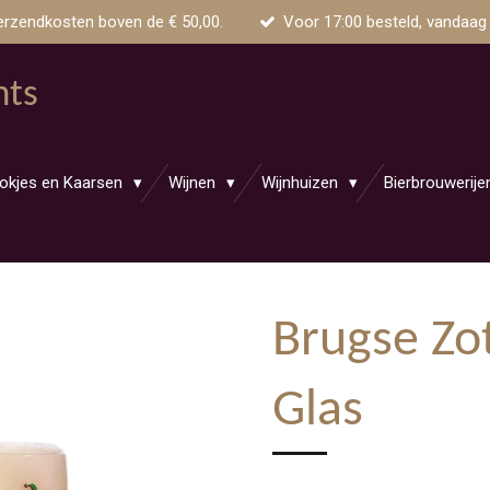
erzendkosten boven de € 50,00.
Voor 17:00 besteld, vandaag
nts
okjes en Kaarsen
Wijnen
Wijnhuizen
Bierbrouwerij
Brugse Zo
Glas