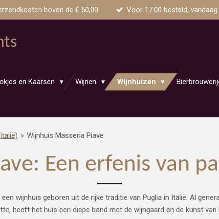
erzendkosten boven de € 50,00.
Voor 17:00 besteld, vandaag
nts
okjes en Kaarsen
Wijnen
Wijnhuizen
Bierbrouweri
talië)
»
Wijnhuis Masseria Piave
ave: Een erfenis van pa
een wijnhuis geboren uit de rijke traditie van Puglia in Italië. Al genera
tte, heeft het huis een diepe band met de wijngaard en de kunst van 