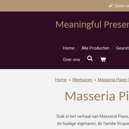
Geen v
Ga
direct
naar
Meaningful Prese
de
hoofdinhoud
Home
Alle Producten
Geurst
Over ons
Home
»
Wijnhuizen
»
Masseria Piave (I
Masseria Pi
Duik in het verhaal van Masseria Piave, 
de huidige eigenaren, de familie Roque