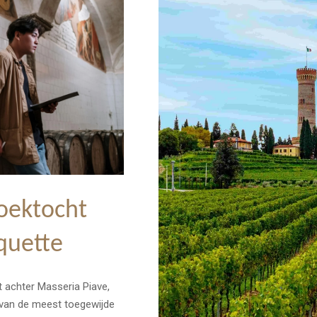
zoektocht
quette
t achter Masseria Piave,
n van de meest toegewijde