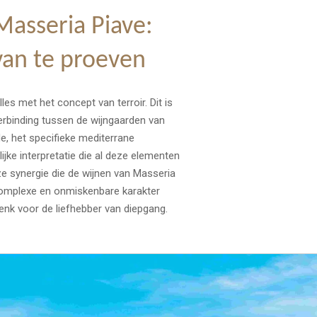
Masseria Piave:
van te proeven
lles met het concept van terroir. Dit is
erbinding tussen de wijngaarden van
de, het specifieke mediterrane
jke interpretatie die al deze elementen
eze synergie die de wijnen van Masseria
omplexe en onmiskenbare karakter
enk voor de liefhebber van diepgang.