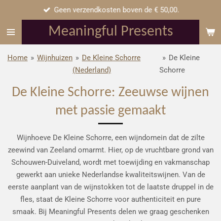
Geen verzendkosten boven de € 50,00.
Ga
direct
Meaningful Presents
naar
de
Home
»
Wijnhuizen
»
De Kleine Schorre
»
De Kleine
hoofdinhoud
(Nederland)
Schorre
De Kleine Schorre: Zeeuwse wijnen
met passie gemaakt
Wijnhoeve De Kleine Schorre, een wijndomein dat de zilte
zeewind van Zeeland omarmt. Hier, op de vruchtbare grond van
Schouwen-Duiveland, wordt met toewijding en vakmanschap
gewerkt aan unieke Nederlandse kwaliteitswijnen. Van de
eerste aanplant van de wijnstokken tot de laatste druppel in de
fles, staat de Kleine Schorre voor authenticiteit en pure
smaak. Bij Meaningful Presents delen we graag geschenken