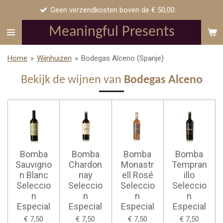
Geen verzendkosten boven de € 50,00.
Ga
direct
Meaningful Presents
naar
de
Home
»
Wijnhuizen
»
Bodegas Alceno (Spanje)
hoofdinhoud
Bekijk de wijnen van
Bodegas Alceno
Bomba
Bomba
Bomba
Bomba
Sauvigno
Chardon
Monastr
Tempran
n Blanc
nay
ell Rosé
illo
Seleccio
Seleccio
Seleccio
Seleccio
n
n
n
n
Especial
Especial
Especial
Especial
€ 7,50
€ 7,50
€ 7,50
€ 7,50