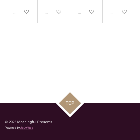
Bekijk details
Bekijk details
Bekijk details
Bekijk details
TOP
© 2026 Meaningful Presents
Powered by
JouwWeb