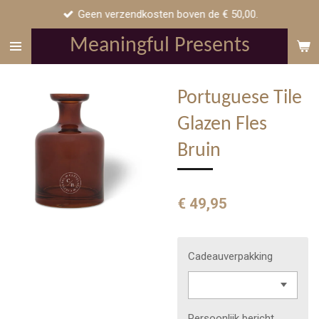
Geen verzendkosten boven de € 50,00.
Ga
direct
Meaningful Presents
naar
de
hoofdinhoud
Portuguese Tile
Glazen Fles
Bruin
€ 49,95
Cadeauverpakking
Persoonlijk bericht