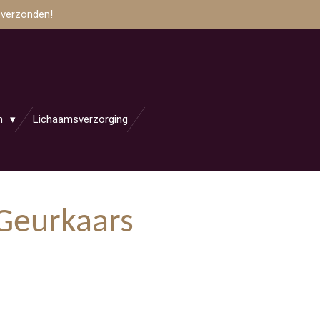
 verzonden!
en
Lichaamsverzorging
 Geurkaars