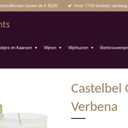
erzendkosten boven de € 50,00.
Voor 17:00 besteld, vandaag
nts
okjes en Kaarsen
Wijnen
Wijnhuizen
Bierbrouwerij
Castelbel
Verbena