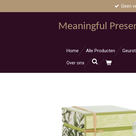
Geen v
Ga
direct
naar
Meaningful Prese
de
hoofdinhoud
Home
Alle Producten
Geurst
Over ons