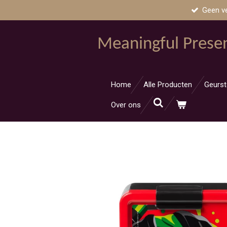
Geen v
Ga
direct
naar
Meaningful Prese
de
hoofdinhoud
Home
Alle Producten
Geurst
Over ons