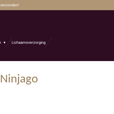
 verzonden!
en
Lichaamsverzorging
 Ninjago