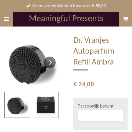
Geen verzendkosten boven de € 50,00.
Ga
direct
Meaningful Presents
naar
de
hoofdinhoud
Dr. Vranjes
Autoparfum
Refill Ambra
€ 24,00
Persoonlijk bericht