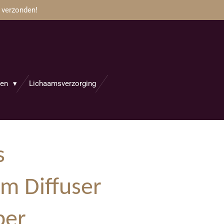
 verzonden!
jen
Lichaamsverzorging
s
m Diffuser
ber