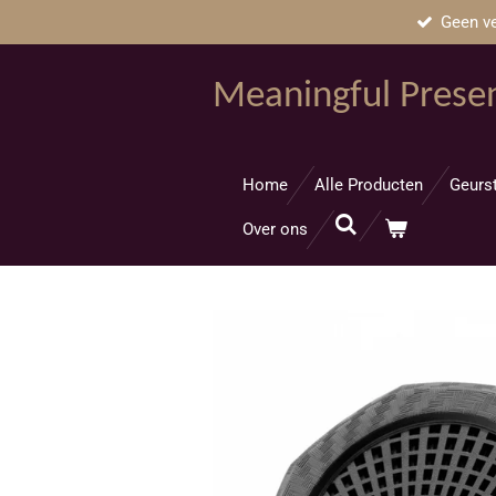
Geen ve
Ga
direct
naar
Meaningful Prese
de
hoofdinhoud
Home
Alle Producten
Geurs
Over ons