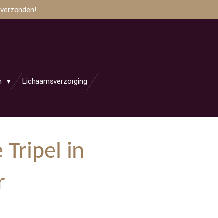
 verzonden!
en
Lichaamsverzorging
Tripel in
r