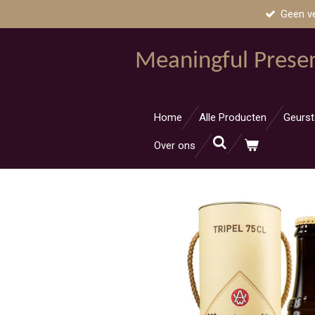
Geen v
Ga
direct
naar
Meaningful Prese
de
hoofdinhoud
Home
Alle Producten
Geurst
Over ons