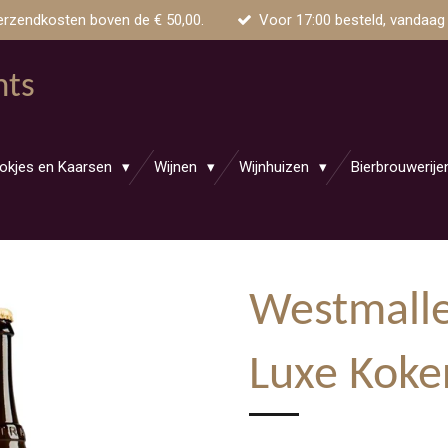
erzendkosten boven de € 50,00.
Voor 17:00 besteld, vandaag
nts
okjes en Kaarsen
Wijnen
Wijnhuizen
Bierbrouwerij
Westmalle 
Luxe Koke