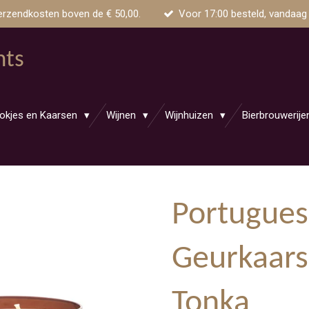
erzendkosten boven de € 50,00.
Voor 17:00 besteld, vandaag
nts
okjes en Kaarsen
Wijnen
Wijnhuizen
Bierbrouwerij
Portugues
Geurkaars
Tonka