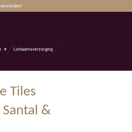
 verzonden!
en
Lichaamsverzorging
e Tiles
 Santal &