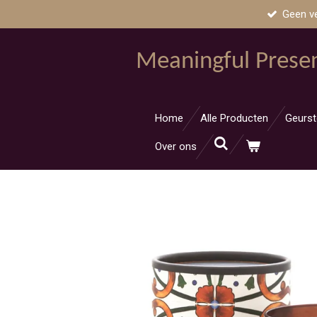
Geen v
Ga
direct
naar
Meaningful Prese
de
hoofdinhoud
Home
Alle Producten
Geurst
Over ons