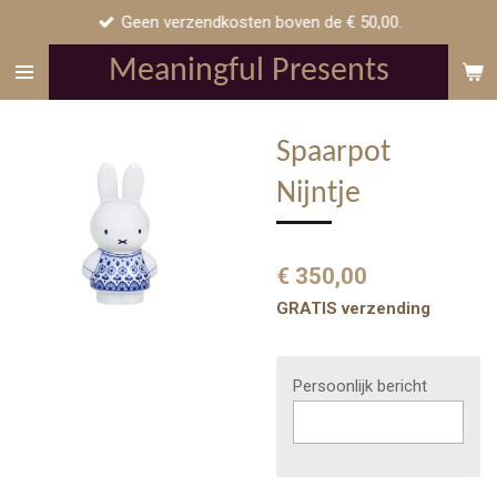
Geen verzendkosten boven de € 50,00.
Ga
direct
Meaningful Presents
naar
de
hoofdinhoud
Spaarpot
Nijntje
€ 350,00
GRATIS verzending
Persoonlijk bericht