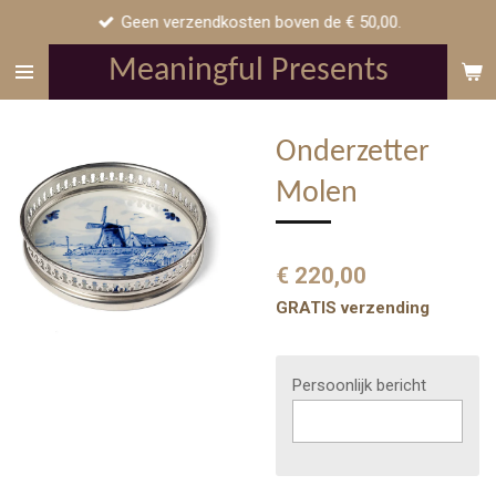
Geen verzendkosten boven de € 50,00.
Ga
direct
Meaningful Presents
naar
de
hoofdinhoud
Onderzetter
Molen
€ 220,00
GRATIS verzending
Persoonlijk bericht