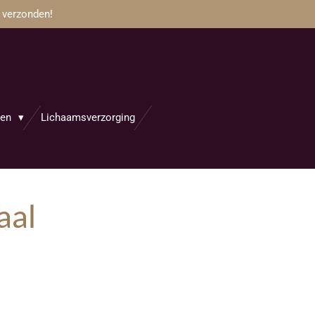
 verzonden!
jen
Lichaamsverzorging
aal