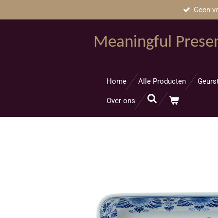
Geen ve
Ga
direct
naar
Meaningful Prese
de
hoofdinhoud
Home
Alle Producten
Geurs
Over ons