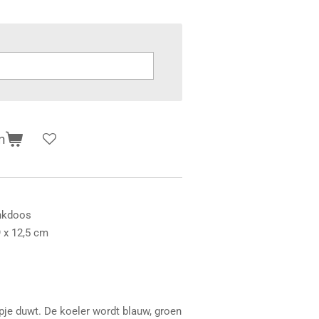
n
enkdoos
9 x 12,5 cm
opje duwt. De koeler wordt blauw, groen