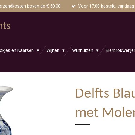
erzendkosten boven de € 50,00.
Voor 17:00 besteld, vandaag
nts
okjes en Kaarsen
Wijnen
Wijnhuizen
Bierbrouwerij
Delfts Bl
met Mole