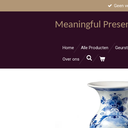
Geen v
Ga
direct
naar
Meaningful Prese
de
hoofdinhoud
Home
Alle Producten
Geurst
Over ons