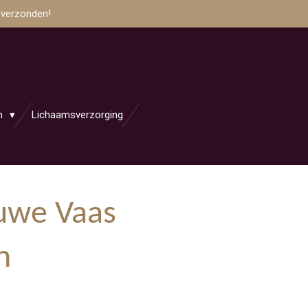
 verzonden!
en
Lichaamsverzorging
auwe Vaas
n