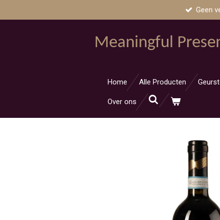
Geen v
Ga
direct
naar
Meaningful Prese
de
hoofdinhoud
Home
Alle Producten
Geurst
Over ons