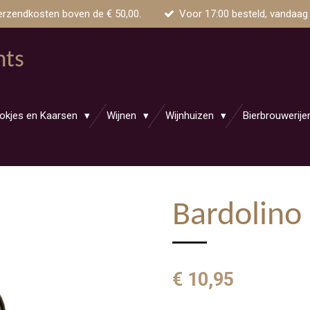
erzendkosten boven de € 50,00.
Voor 17:00 besteld, vandaag
nts
okjes en Kaarsen
Wijnen
Wijnhuizen
Bierbrouwerij
Bardolino
€ 10,95