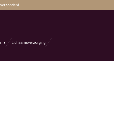
 verzonden!
en
Lichaamsverzorging