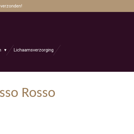
 verzonden!
en
Lichaamsverzorging
sso Rosso