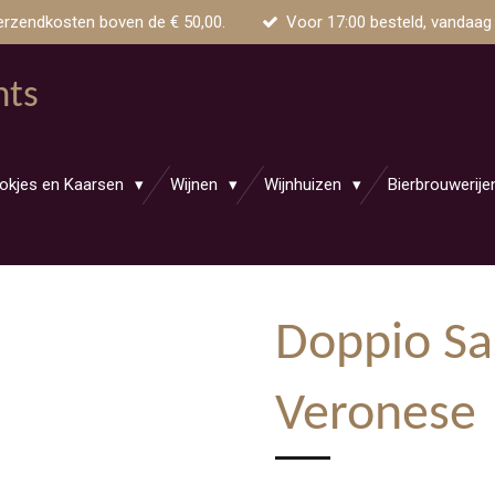
erzendkosten boven de € 50,00.
Voor 17:00 besteld, vandaag
nts
okjes en Kaarsen
Wijnen
Wijnhuizen
Bierbrouwerij
Doppio Sa
Veronese