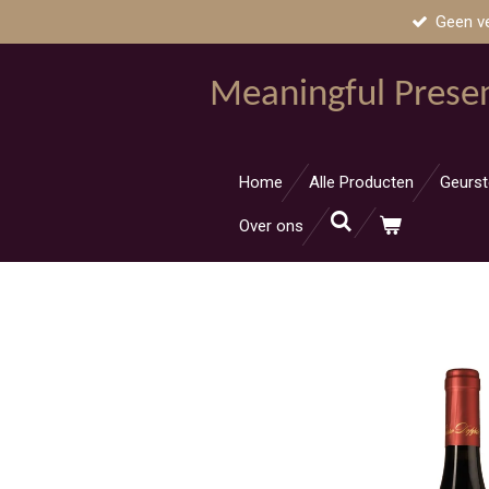
Geen v
Ga
direct
naar
Meaningful Prese
de
hoofdinhoud
Home
Alle Producten
Geurst
Over ons