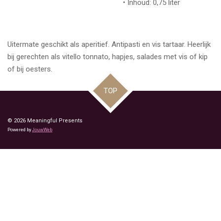
• Inhoud: 0,75 liter
Uitermate geschikt als aperitief. Antipasti en vis tartaar. Heerlijk
bij gerechten als vitello tonnato, hapjes, salades met vis of kip
of bij oesters.
TOP
© 2026 Meaningful Presents
Powered by
JouwWeb