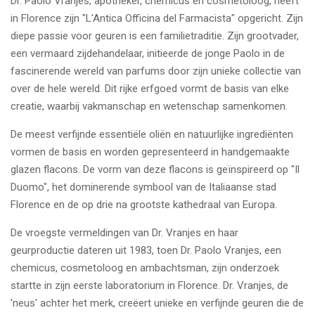
Dr. Paolo Vranjes, apotheker, chemicus en cosmetoloog, heeft
in Florence zijn "L'Antica Officina del Farmacista" opgericht. Zijn
diepe passie voor geuren is een familietraditie. Zijn grootvader,
een vermaard zijdehandelaar, initieerde de jonge Paolo in de
fascinerende wereld van parfums door zijn unieke collectie van
over de hele wereld. Dit rijke erfgoed vormt de basis van elke
creatie, waarbij vakmanschap en wetenschap samenkomen.
De meest verfijnde essentiële oliën en natuurlijke ingrediënten
vormen de basis en worden gepresenteerd in handgemaakte
glazen flacons. De vorm van deze flacons is geïnspireerd op "Il
Duomo", het dominerende symbool van de Italiaanse stad
Florence en de op drie na grootste kathedraal van Europa.
De vroegste vermeldingen van Dr. Vranjes en haar
geurproductie dateren uit 1983, toen Dr. Paolo Vranjes, een
chemicus, cosmetoloog en ambachtsman, zijn onderzoek
startte in zijn eerste laboratorium in Florence. Dr. Vranjes, de
'neus' achter het merk, creëert unieke en verfijnde geuren die de