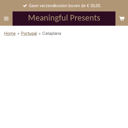
Geen verzendkosten boven de € 50,00.
Ga
direct
Meaningful Presents
naar
de
Home
»
Portugal
»
Cataplana
hoofdinhoud