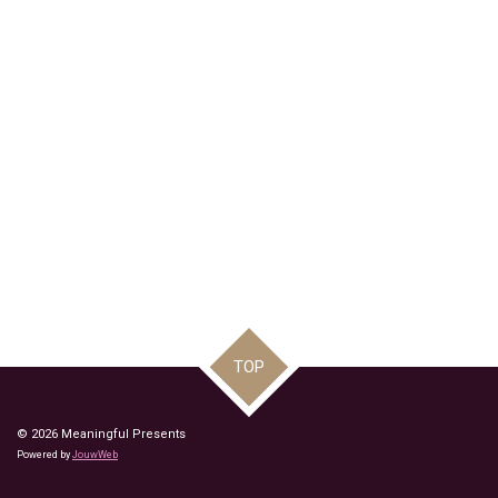
TOP
© 2026 Meaningful Presents
Powered by
JouwWeb