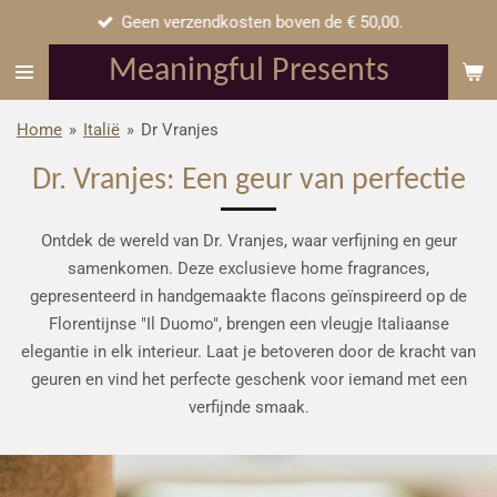
Geen verzendkosten boven de € 50,00.
Ga
direct
Meaningful Presents
naar
de
Home
»
Italië
»
Dr Vranjes
hoofdinhoud
Dr. Vranjes: Een geur van perfectie
Ontdek de wereld van Dr. Vranjes, waar verfijning en geur
samenkomen. Deze exclusieve home fragrances,
gepresenteerd in handgemaakte flacons geïnspireerd op de
Florentijnse "Il Duomo", brengen een vleugje Italiaanse
elegantie in elk interieur. Laat je betoveren door de kracht van
geuren en vind het perfecte geschenk voor iemand met een
verfijnde smaak.