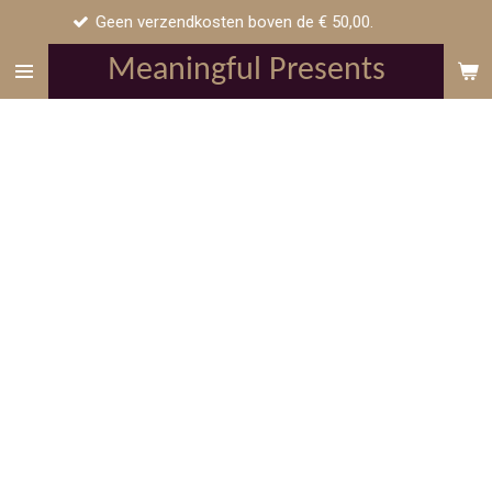
Geen verzendkosten boven de € 50,00.
Ga
direct
Meaningful Presents
naar
de
hoofdinhoud