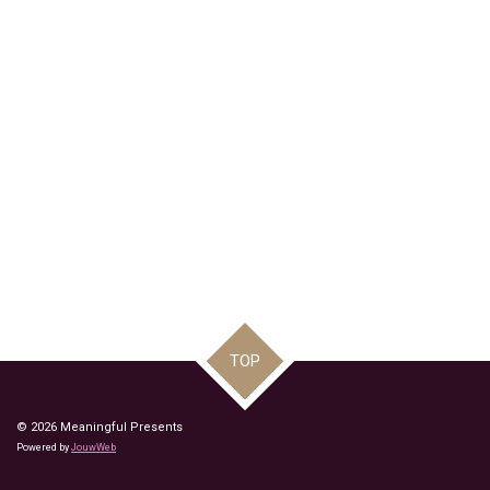
TOP
© 2026 Meaningful Presents
Powered by
JouwWeb