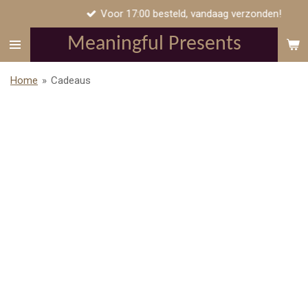
Voor 17:00 besteld, vandaag verzonden!
Ga
direct
Meaningful Presents
naar
de
Home
»
Cadeaus
hoofdinhoud