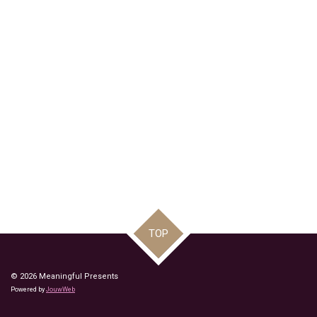
TOP
© 2026 Meaningful Presents
Powered by
JouwWeb